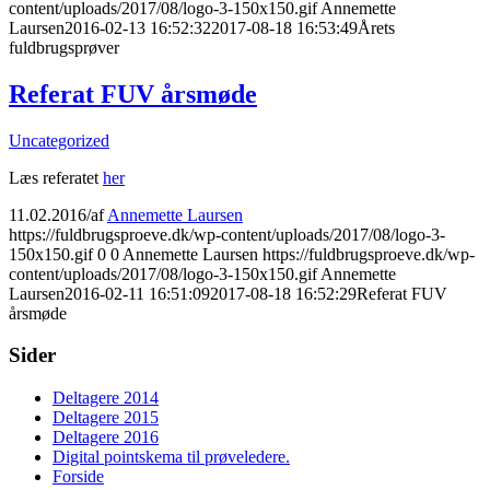
content/uploads/2017/08/logo-3-150x150.gif
Annemette
Laursen
2016-02-13 16:52:32
2017-08-18 16:53:49
Årets
fuldbrugsprøver
Referat FUV årsmøde
Uncategorized
Læs referatet
her
11.02.2016
/
af
Annemette Laursen
https://fuldbrugsproeve.dk/wp-content/uploads/2017/08/logo-3-
150x150.gif
0
0
Annemette Laursen
https://fuldbrugsproeve.dk/wp-
content/uploads/2017/08/logo-3-150x150.gif
Annemette
Laursen
2016-02-11 16:51:09
2017-08-18 16:52:29
Referat FUV
årsmøde
Sider
Deltagere 2014
Deltagere 2015
Deltagere 2016
Digital pointskema til prøveledere.
Forside