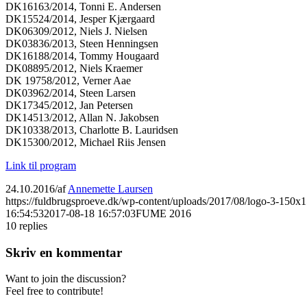
DK16163/2014, Tonni E. Andersen
DK15524/2014, Jesper Kjærgaard
DK06309/2012, Niels J. Nielsen
DK03836/2013, Steen Henningsen
DK16188/2014, Tommy Hougaard
DK08895/2012, Niels Kraemer
DK 19758/2012, Verner Aae
DK03962/2014, Steen Larsen
DK17345/2012, Jan Petersen
DK14513/2012, Allan N. Jakobsen
DK10338/2013, Charlotte B. Lauridsen
DK15300/2012, Michael Riis Jensen
Link til program
24.10.2016
/
af
Annemette Laursen
https://fuldbrugsproeve.dk/wp-content/uploads/2017/08/logo-3-150x1
16:54:53
2017-08-18 16:57:03
FUME 2016
10
replies
Skriv en kommentar
Want to join the discussion?
Feel free to contribute!