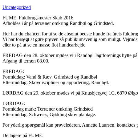
Uncategorized
FUME, Fuldbrugsmester Skab 2016
Afholdes i år på terræner omkring Randbøl og Grindsted.
Her har du chancen for at se de absolut bedste hunde fra årets fuldb
Vi har forsøgt at gøre prøven så publikumsvenlig som muligt. Vejrudsi
eller to på at se en masse flot hundearbejde.
FREDAG den 28. oktober mødes vi i Randbøl Jagtforenings hytte på 
Afgang til terræn 08.00.
FREDAG:
Formiddag: Vand & Ræv, Grindsted og Randbøl
Eftermiddag: Skovdiscipliner og apportering, Randbøl.
LØRDAG den 29. oktober mødes vi på Knusbjergvej 1C, 6870 Ølgod. 
LØRDAG:
Formiddag mark: Terræner omkring Grindsted
Eftermiddag: Schweiss, Gødding skov plantage.
For yderlig spørgsmål kan prøvelederen, Annette Laursen, kontaktes
Deltagere på FUME: