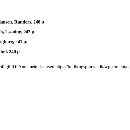
iansen, Randers, 248 p
h, Løsning, 243 p
ngborg, 241 p.
bøl, 240 p
50.gif
0
0
Annemette Laursen
https://fuldbrugsproeve.dk/wp-content/