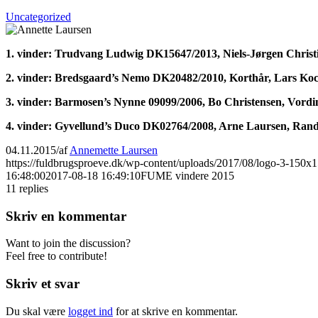
Uncategorized
1. vinder: Trudvang Ludwig DK15647/2013, Niels-Jørgen Christ
2. vinder: Bredsgaard’s Nemo DK20482/2010, Korthår, Lars Koc
3. vinder: Barmosen’s Nynne 09099/2006, Bo Christensen, Vordi
4. vinder: Gyvellund’s Duco DK02764/2008, Arne Laursen, Rand
04.11.2015
/
af
Annemette Laursen
https://fuldbrugsproeve.dk/wp-content/uploads/2017/08/logo-3-150x1
16:48:00
2017-08-18 16:49:10
FUME vindere 2015
11
replies
Skriv en kommentar
Want to join the discussion?
Feel free to contribute!
Skriv et svar
Du skal være
logget ind
for at skrive en kommentar.