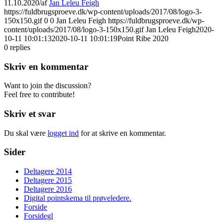
11.10.2020
/
af
Jan Leleu Feigh
https://fuldbrugsproeve.dk/wp-content/uploads/2017/08/logo-3-
150x150.gif
0
0
Jan Leleu Feigh
https://fuldbrugsproeve.dk/wp-
content/uploads/2017/08/logo-3-150x150.gif
Jan Leleu Feigh
2020-
10-11 10:01:13
2020-10-11 10:01:19
Point Ribe 2020
0
replies
Skriv en kommentar
Want to join the discussion?
Feel free to contribute!
Skriv et svar
Du skal være
logget ind
for at skrive en kommentar.
Sider
Deltagere 2014
Deltagere 2015
Deltagere 2016
Digital pointskema til prøveledere.
Forside
Forsidegl