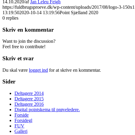
14.10.2020
/
af
Jan Leleu Feigh
https://fuldbrugsproeve.dk/wp-content/uploads/2017/08/logo-3-150x1
13:19:50
2020-10-14 13:19:56
Point Sjælland 2020
0
replies
Skriv en kommentar
Want to join the discussion?
Feel free to contribute!
Skriv et svar
Du skal være
logget ind
for at skrive en kommentar.
Sider
Deltagere 2014
Deltagere 2015
Deltagere 2016
Digital pointskema til prøveledere.
Forside
Forsidegl
FUV
Galleri