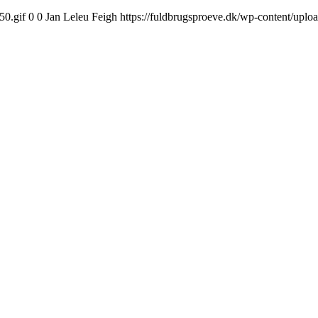
50.gif
0
0
Jan Leleu Feigh
https://fuldbrugsproeve.dk/wp-content/uplo