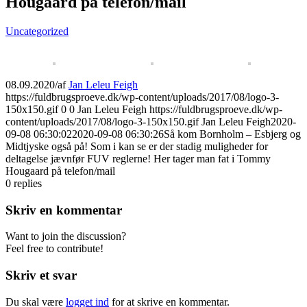
Hougaard på telefon/mail
Uncategorized
08.09.2020
/
af
Jan Leleu Feigh
https://fuldbrugsproeve.dk/wp-content/uploads/2017/08/logo-3-
150x150.gif
0
0
Jan Leleu Feigh
https://fuldbrugsproeve.dk/wp-
content/uploads/2017/08/logo-3-150x150.gif
Jan Leleu Feigh
2020-
09-08 06:30:02
2020-09-08 06:30:26
Så kom Bornholm – Esbjerg og
Midtjyske også på! Som i kan se er der stadig muligheder for
deltagelse jævnfør FUV reglerne! Her tager man fat i Tommy
Hougaard på telefon/mail
0
replies
Skriv en kommentar
Want to join the discussion?
Feel free to contribute!
Skriv et svar
Du skal være
logget ind
for at skrive en kommentar.